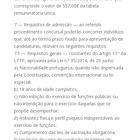
corresponde o valor de 557,00€ da tabela
remuneratória única.
7 — Requisitos de admissão — ao referido
procedimento concursal poderão concorrer indivíduos
que, até ao termo prazo fixado para apresentação de
candidaturas, reúnam os seguintes requisitos:
7.1 — Requisitos gerais — constantes do artigo 17.º da
LTFP, aprovada pela Lei n.º 35/2014, de 20 junho
a) Nacionalidade portuguesa, quando não dispensada
pela Constituição, convenção Internacional ou lei
especial;
b) 18 anos de idade completos;
c) Não inibição do exercício de funções públicas ou
não interdição para o exercício daquelas que se
propõe desempenhar;
d) Robustez física e perfil psíquico indispensáveis ao
exercício de funções;
e) Cumprimento das leis de vacinação obrigatória;
f) Ser titular de carta de condução de ligeiros de