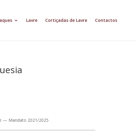
aques
Lavre
Cortiçadas de Lavre
Contactos
guesia
avre — Mandato 2021/2025