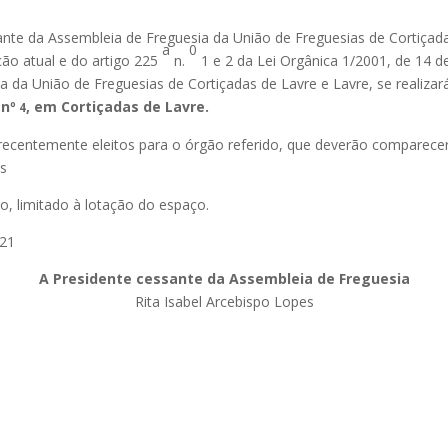
ante da Assembleia de Freguesia da União de Freguesias de Cortiçad
a
0
ção atual e do artigo 225
n.
1 e 2 da Lei Orgânica 1/2001, de 14 de
a da União de Freguesias de Cortiçadas de Lavre e Lavre, se realiza
 nº
, em Cortiçadas de Lavre.
4
recentemente eleitos para o órgão referido, que deverão comparecer
as
o, limitado à lotação do espaço.
021
A Presidente cessante da Assembleia de Freguesia
Rita Isabel Arcebispo Lopes