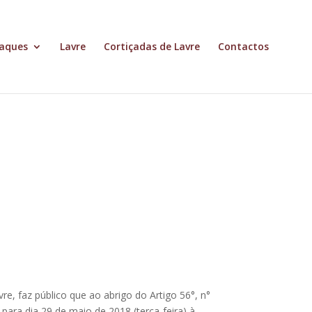
aques
Lavre
Cortiçadas de Lavre
Contactos
e, faz público que ao abrigo do Artigo 56°, n°
para dia 29 de maio de 2018 (terça-feira) à