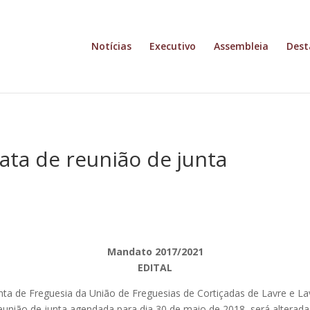
Notícias
Executivo
Assembleia
Dest
data de reunião de junta
Mandato 2017/2021
EDITAL
ta de Freguesia da União de Freguesias de Cortiçadas de Lavre e Lavr
eunião de junta agendada para dia 30 de maio de 2018, será alterada 